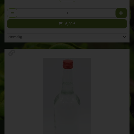
Anzahl
6,20
€