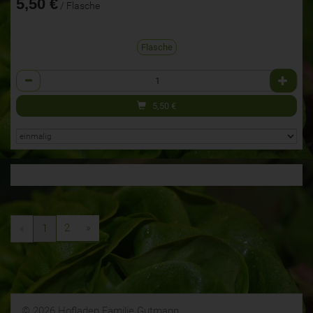
5,50 €
/ Flasche
Flasche
Anzahl
5,50
€
2
»
«
1
© 2026 Hofladen Familie Gutmann