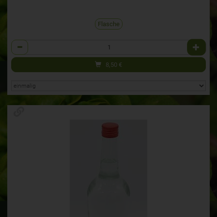
Flasche
Anzahl
8,50
€