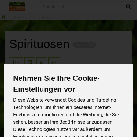
Produkt
Getränke
Spirituosen
Spirituosen
14 von 247
9
Nehmen Sie Ihre Cookie-
Einstellungen vor
Hersteller
Diese Website verwendet Cookies und Targeting
Technologien, um Ihnen ein besseres Internet-
Erlebnis zu ermöglichen und die Werbung, die Sie
sehen, besser an Ihre Bedürfnisse anzupassen.
Diese Technologien nutzen wir außerdem um
Ergebnisse zu messen, um zu verstehen, woher