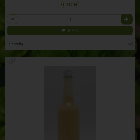
Flasche
Anzahl
8,20
€