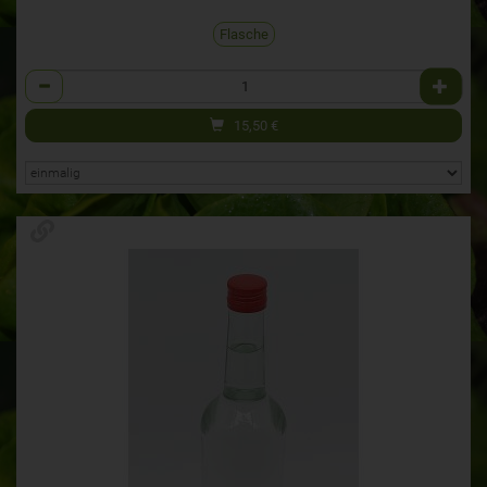
Flasche
Anzahl
15,50
€