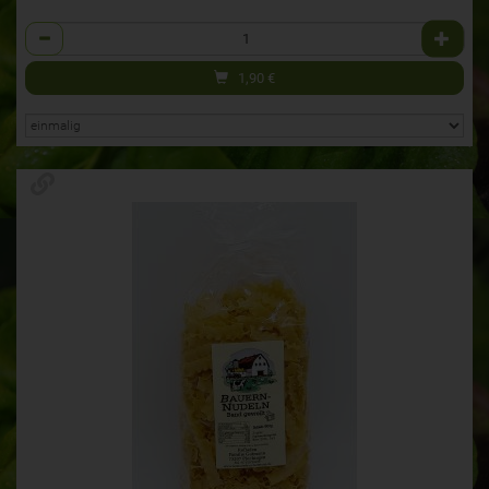
Anzahl
1,90
€