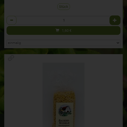
Stück
Anzahl
1,60
€