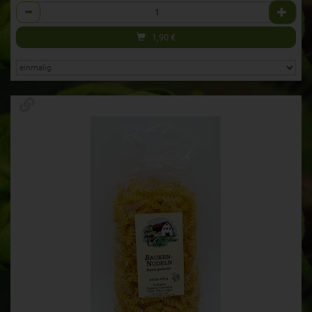
Anzahl
1,90
€