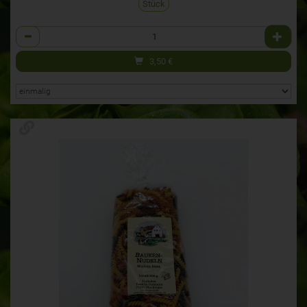
Stück
Anzahl
3,50
€