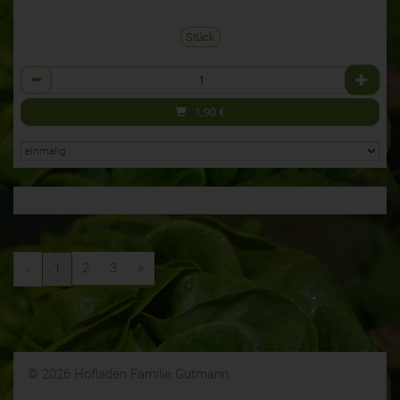
Stück
Anzahl
1,90
€
2
3
»
«
1
© 2026 Hofladen Familie Gutmann